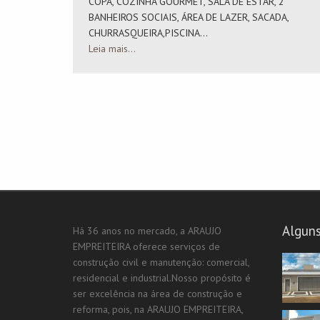
COPA, COZINHA GOURMET, SALA DE ESTAR, 2
BANHEIROS SOCIAIS, ÁREA DE LAZER, SACADA,
CHURRASQUEIRA,PISCINA...
Leia mais...
Alguns
Há 36 anos no mercado, a ARAUJO
EMPREITEIRA oferece serviços de
construção civil e manutenção: comercial,
residencial e industrial.Nosso propósito é
ser excelência na área de construção e
reforma, pois, na ARAUJO EMPREITEIRA,