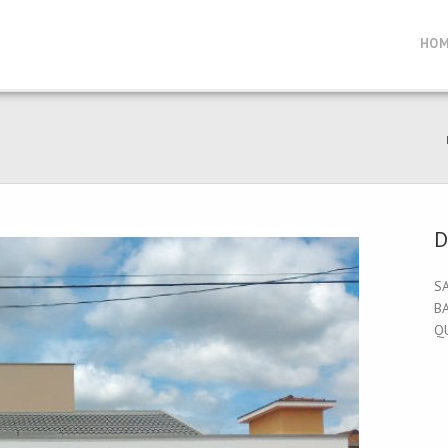
HO
D
SA
BA
Q