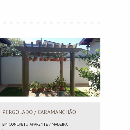
PERGOLADO / CARAMANCHÃO
ESCA
EM CONCRETO APARENTE / MADEIRA
TIPO C