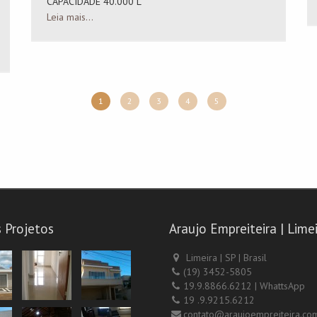
CAPACIDADE 40.000 L
Leia mais...
1
2
3
4
5
 Projetos
Araujo Empreiteira | Limei
Limeira | SP | Brasil
(19) 3452-5805
19.9.8866.6212 | WhattsApp
19 .9.9215.6212
contato@araujoempreiteira.com