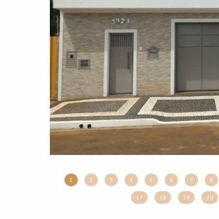
1
2
3
4
5
6
7
8
17
18
19
20