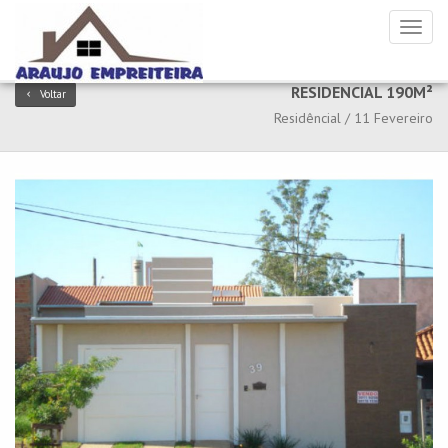
Toggl
naviga
RESIDENCIAL 190M²
Voltar
Residêncial / 11 Fevereiro