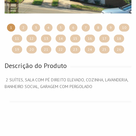
1
2
3
4
5
6
7
8
9
10
11
12
13
14
15
16
17
18
19
20
21
22
23
24
25
26
Descrição do Produto
2 SUÍTES, SALA COM PÉ DIREITO ELEVADO, COZINHA, LAVANDERIA,
BANHEIRO SOCIAL, GARAGEM COM PERGOLADO