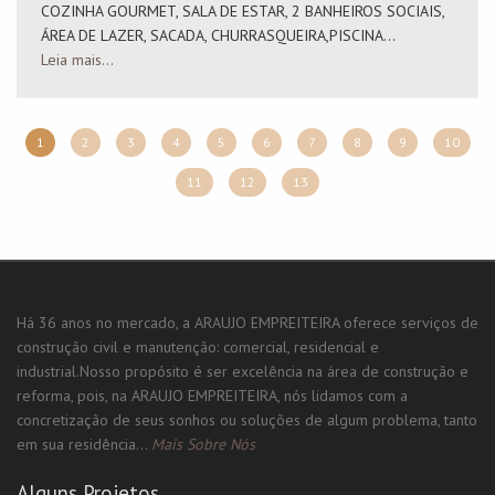
COZINHA GOURMET, SALA DE ESTAR, 2 BANHEIROS SOCIAIS,
ÁREA DE LAZER, SACADA, CHURRASQUEIRA,PISCINA...
Leia mais...
1
2
3
4
5
6
7
8
9
10
11
12
13
Há 36 anos no mercado, a ARAUJO EMPREITEIRA oferece serviços de
construção civil e manutenção: comercial, residencial e
industrial.Nosso propósito é ser excelência na área de construção e
reforma, pois, na ARAUJO EMPREITEIRA, nós lidamos com a
concretização de seus sonhos ou soluções de algum problema, tanto
em sua residência...
Mais Sobre Nós
Alguns Projetos