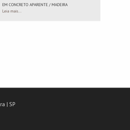
EM CONCRETO APARENTE / MADEIRA
TIPO C
Leia mais...
"L", RE
Leia mais
ra | SP