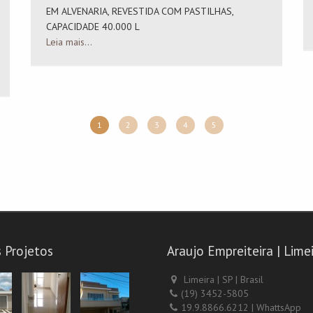
EM ALVENARIA, REVESTIDA COM PASTILHAS,
CAPACIDADE 40.000 L
Leia mais...
1
2
3
4
5
 Projetos
Araujo Empreiteira | Limei
Limeira | SP | Brasil
(19) 3452-5805
19.9.8866.6212 | WhattsApp