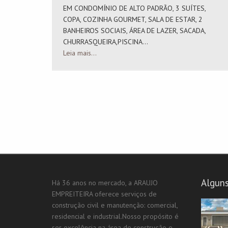
EM CONDOMÍNIO DE ALTO PADRÃO, 3 SUÍTES,
COPA, COZINHA GOURMET, SALA DE ESTAR, 2
BANHEIROS SOCIAIS, ÁREA DE LAZER, SACADA,
CHURRASQUEIRA,PISCINA...
Leia mais...
Alguns
Há 36 anos no mercado, a ARAUJO
EMPREITEIRA oferece serviços de
construção civil e manutenção: comercial,
residencial e industrial.Nosso propósito é
ser excelência na área de construção e