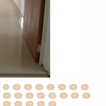
9
10
11
12
13
14
15
16
24
25
26
27
28
29
30
31
36
37
38
39
40