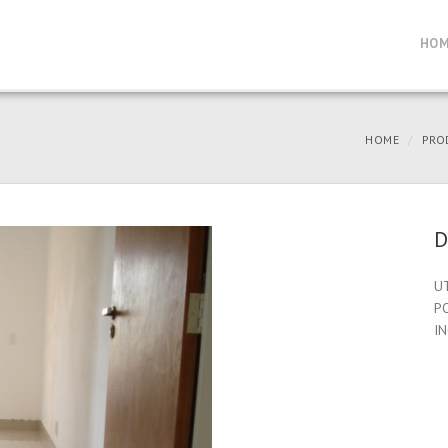
HO
HOME
PRO
D
U
P
I