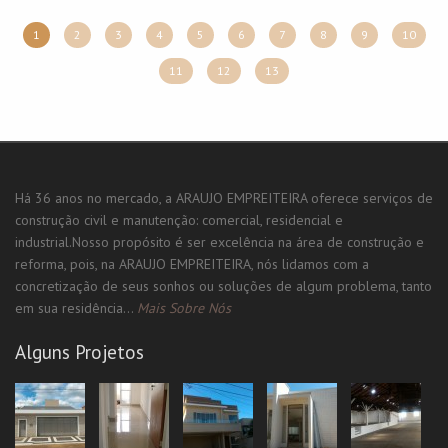
1
2
3
4
5
6
7
8
9
10
11
12
13
Há 36 anos no mercado, a ARAUJO EMPREITEIRA oferece serviços de
construção civil e manutenção: comercial, residencial e
industrial.Nosso propósito é ser excelência na área de construção e
reforma, pois, na ARAUJO EMPREITEIRA, nós lidamos com a
concretização de seus sonhos ou soluções de algum problema, tanto
em sua residência...
Mais Sobre Nós
Alguns Projetos