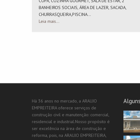
COPA, COZINHA GOURMET, SALA DE ESTAR, 2
BANHEIROS SOCIAIS, ÁREA DE LAZER, SACADA,
CHURRASQUEIRA,PISCINA...
Leia mais...
Alguns
Há 36 anos no mercado, a ARAUJO
EMPREITEIRA oferece serviços de
construção civil e manutenção: comercial,
residencial e industrial.Nosso propósito é
ser excelência na área de construção e
reforma, pois, na ARAUJO EMPREITEIRA,