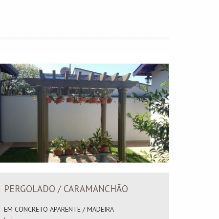
PERGOLADO / CARAMANCHÃO
ESCA
EM CONCRETO APARENTE / MADEIRA
TIPO C