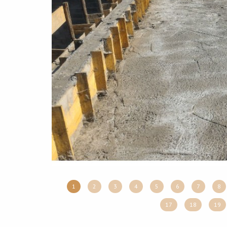
1
2
3
4
5
6
7
8
17
18
19