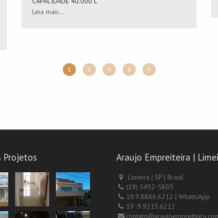
CAPACIDADE 40.000 L
Leia mais...
1
2
3
4
5
 Projetos
Araujo Empreiteira | Limei
Limeira | SP | Brasil
(19) 3452-5805
19.9.8866.6212 | WhattsApp
19 .9.9215.6212
contato@araujoempreiteira.com