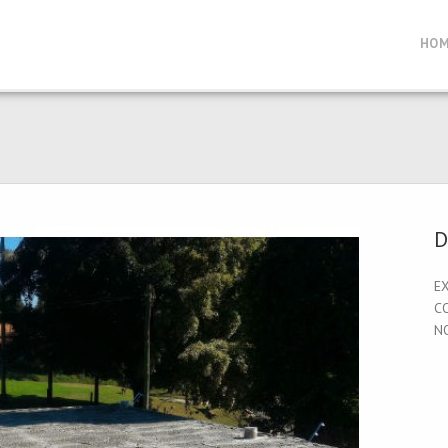
HO
D
E
C
N